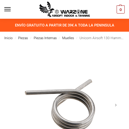
0
ENVÍO GRATUITO A PARTIR DE 39€ A TODA LA PENINSULA
Inicio
Piezas
Piezas Internas
Muelles
Unicorn Airsoft 130 Hammer Spring para Tokyo Marui MWS GBB Airsoft
/
/
/
/