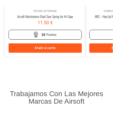
PIEZAS INTERNAS
GOMAS
Airsoft Masterpiece Steel Sear Spring for Hi-Capa
MEC – Hop Up R
11.50
€
23
Puntos
Añadir al carrito
S
Trabajamos Con Las Mejores
Marcas De Airsoft