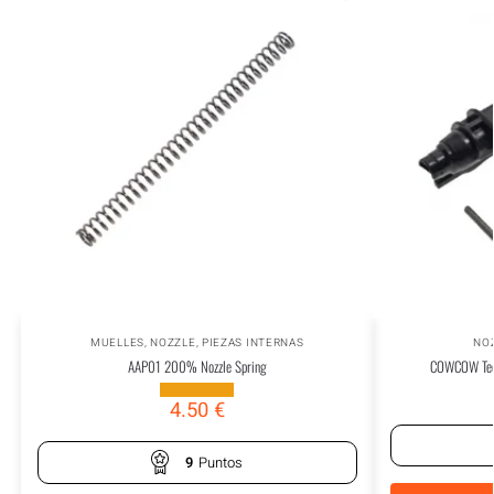
MUELLES
,
NOZZLE
,
PIEZAS INTERNAS
NO
AAP01 200% Nozzle Spring
COWCOW Tech
4.50
€
9
Puntos