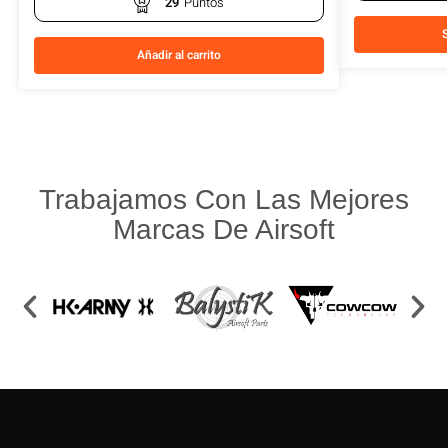
29
Puntos
S
Añadir al carrito
Trabajamos Con Las Mejores
Marcas De Airsoft