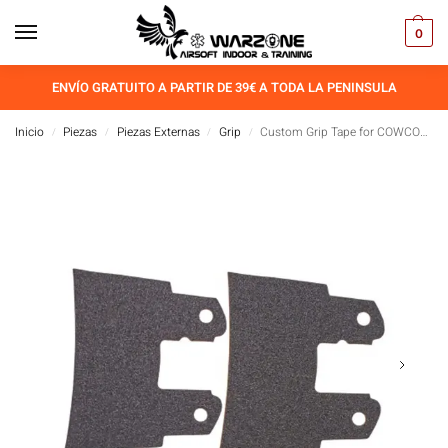
0
ENVÍO GRATUITO A PARTIR DE 39€ A TODA LA PENINSULA
Inicio
Piezas
Piezas Externas
Grip
Custom Grip Tape for COWCOW Hi-CAPA
/
/
/
/