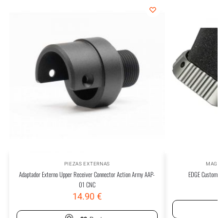
PIEZAS EXTERNAS
MAG
Adaptador Externo Upper Receiver Connector Action Army AAP-
EDGE Custom 
01 CNC
14.90
€