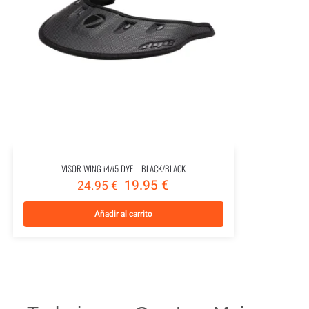
VISOR WING i4/i5 DYE – BLACK/BLACK
19.95
€
24.95
€
Añadir al carrito