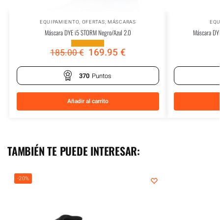
EQUIPAMIENTO
,
OFERTAS
,
MÁSCARAS
EQU
Máscara DYE i5 STORM Negro/Azul 2.0
Máscara DY
169.95
€
185.00
€
370
Puntos
Añadir al carrito
TAMBIÉN TE PUEDE INTERESAR:
-20%