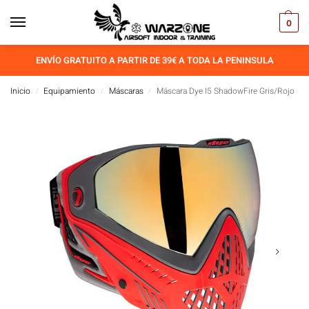
0
ENVÍO GRATUITO A PARTIR DE 39€ A TODA LA PENINSULA
Inicio
Equipamiento
Máscaras
Máscara Dye I5 ShadowFire Gris/Rojo
/
/
/