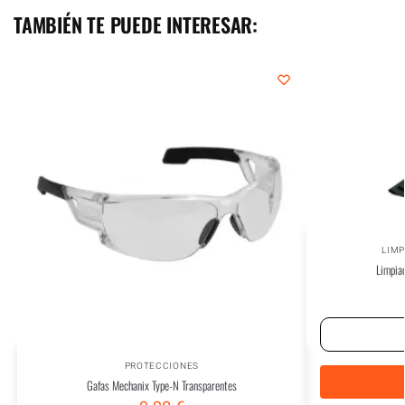
TAMBIÉN TE PUEDE INTERESAR:
LIMP
Limpiad
PROTECCIONES
Gafas Mechanix Type-N Transparentes