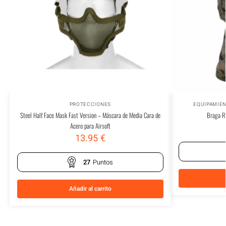
PROTECCIONES
EQUIPAMIE
Steel Half Face Mask Fast Version – Máscara de Media Cara de
Braga Re
Acero para Airsoft
13.95
€
27
Puntos
Añadir al carrito