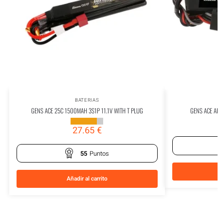
BATERIAS
GENS ACE 25C 1500MAH 3S1P 11.1V WITH T PLUG
GENS ACE A
27.65
€
55
Puntos
Añadir al carrito