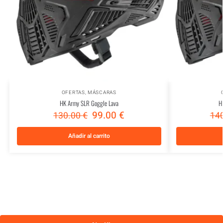
OFERTAS
,
MÁSCARAS
HK Army SLR Goggle Lava
H
99.00
€
130.00
€
14
Añadir al carrito