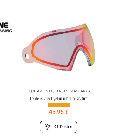
EQUIPAMIENTO
,
LENTES
,
MÁSCARAS
Lente i4 / i5 Dyetanium bronze/fire
45.95
€
91
Puntos