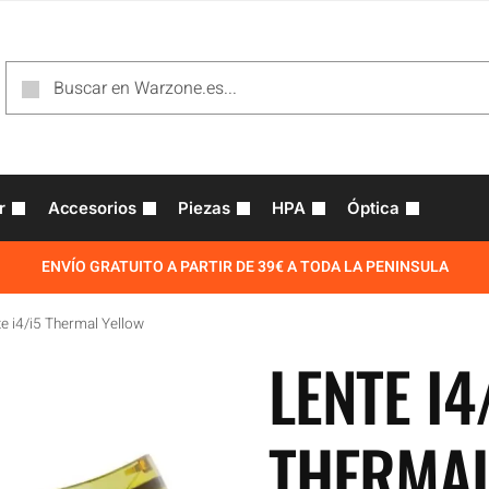
r
Accesorios
Piezas
HPA
Óptica
ENVÍO GRATUITO A PARTIR DE 39€ A TODA LA PENINSULA
te i4/i5 Thermal Yellow
LENTE I4
THERMAL