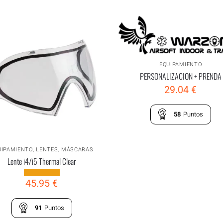
EQUIPAMIENTO
PERSONALIZACION + PRENDA
29.04
€
58
Puntos
UIPAMIENTO
,
LENTES
,
MÁSCARAS
Lente i4/i5 Thermal Clear
45.95
€
91
Puntos