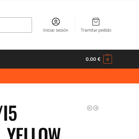
Buscar
Iniciar sesión
Tramitar pedido
0.00
€
0
/I5
 YELLOW