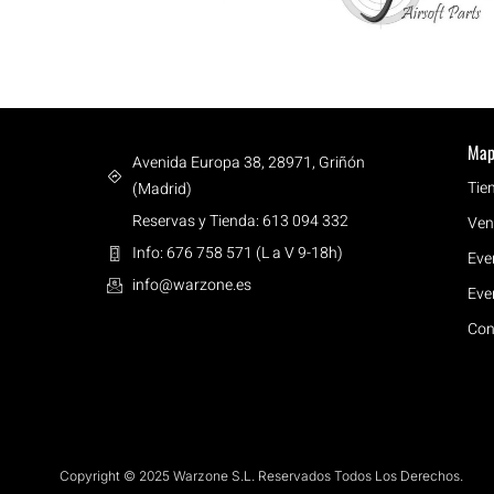
Map
Avenida Europa 38, 28971, Griñón
Tie
(Madrid)
Reservas y Tienda: 613 094 332
Ven
Info: 676 758 571 (L a V 9-18h)
Eve
info@warzone.es
Eve
Con
Copyright © 2025 Warzone S.L. Reservados Todos Los Derechos.