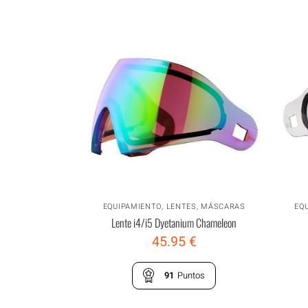
EQUIPAMIENTO
,
LENTES
,
MÁSCARAS
EQ
Lente i4/i5 Dyetanium Chameleon
45.95
€
91
Puntos