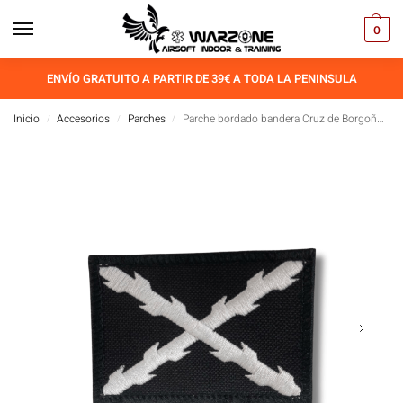
0
ENVÍO GRATUITO A PARTIR DE 39€ A TODA LA PENINSULA
Inicio
Accesorios
Parches
Parche bordado bandera Cruz de Borgoña Negro/Blanco
/
/
/