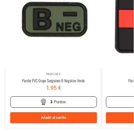
PARCHES
Parche PVC Grupo Sanguineo B Negativo Verde
Par
1.95
€
3
Puntos
Añadir al carrito