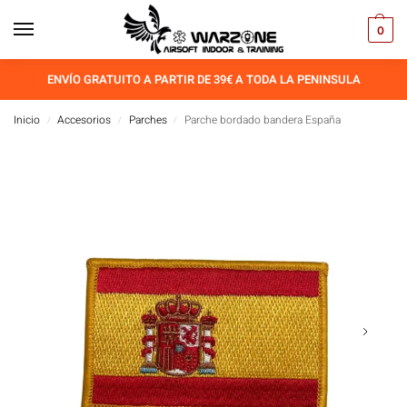
0
ENVÍO GRATUITO A PARTIR DE 39€ A TODA LA PENINSULA
Inicio
Accesorios
Parches
Parche bordado bandera España
/
/
/