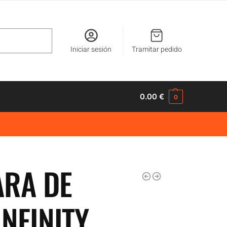
Buscar
Iniciar sesión
Tramitar pedido
0.00
€
0
ARA DE
NFINITY