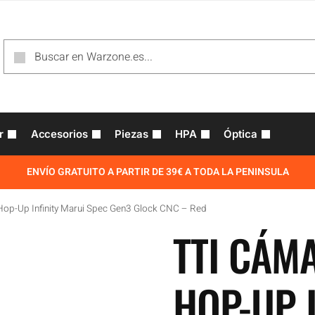
r
Accesorios
Piezas
HPA
Óptica
ENVÍO GRATUITO A PARTIR DE 39€ A TODA LA PENINSULA
op-Up Infinity Marui Spec Gen3 Glock CNC – Red
TTI CÁM
HOP-UP I