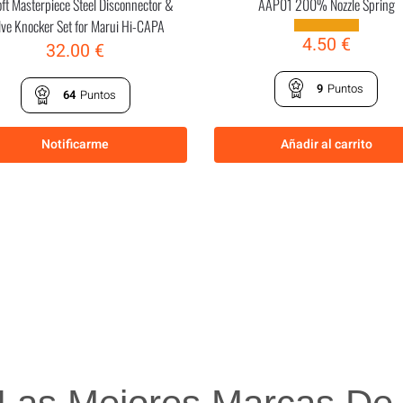
oft Masterpiece Steel Disconnector &
AAP01 200% Nozzle Spring
lve Knocker Set for Marui Hi-CAPA
4.50
€
32.00
€
9
Puntos
64
Puntos
Notificarme
Añadir al carrito