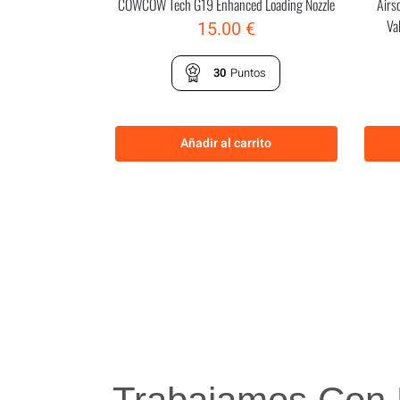
COWCOW Tech G19 Enhanced Loading Nozzle
Airs
Va
15.00
€
30
Puntos
Añadir al carrito