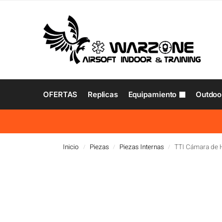
OFERTAS
Replicas
Equipamiento
Outdoo
Inicio
Piezas
Piezas Internas
TTI Cámara de H
/
/
/