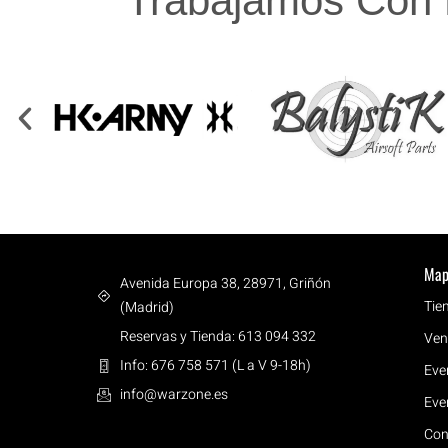
Trabajamos Con 
Map
Avenida Europa 38, 28971, Griñón
Tie
(Madrid)
Reservas y Tienda: 613 094 332
Ven
Info: 676 758 571 (L a V 9-18h)
Eve
info@warzone.es
Eve
Con