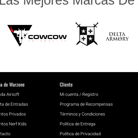
Las Mejores Marcas De A
a de Warzone
Cliente
nda Airsoft
Mi cuenta / Registro
ta de Entradas
Programa de Recompensas
ntos Privados
Términos y Condiciones
ntos Nerf Kids
Política de Entrega
tacto
Política de Privacidad