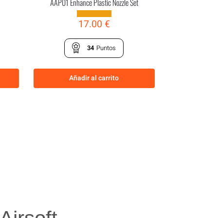
AAP01 Enhance Plastic Nozzle Set
17.00
€
34
Puntos
Añadir al carrito