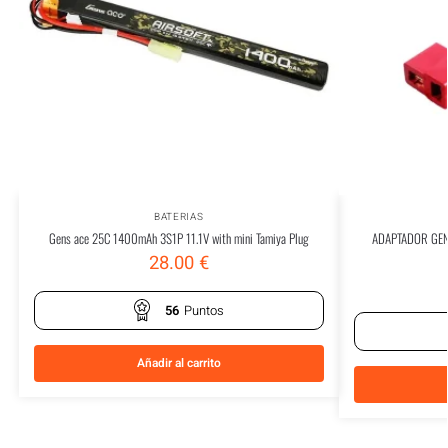
BATERIAS
Gens ace 25C 1400mAh 3S1P 11.1V with mini Tamiya Plug
ADAPTADOR GENS
28.00
€
56
Puntos
Añadir al carrito