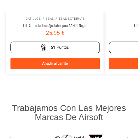
GATILLOS
,
PIEZAS
,
PIEZAS EXTERNAS
TTI Gatillo Táctico Ajustable para AAP01 Negro
TT
25.95
€
51
Puntos
Añadir al carrito
Trabajamos Con Las Mejores
Marcas De Airsoft