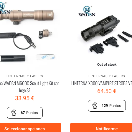
Out of stock
LINTERNAS Y LASERS
LINTERNAS Y LASERS
rna WADSN M600C Scout Light Kit con
LINTERNA X300 VAMPIRE STROBE V
logo SF
64.50
€
33.95
€
129
Puntos
67
Puntos
Seleccionar opciones
Notificarme