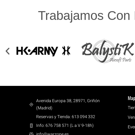
Trabajamos Con 
Map
Avenida Europa 38, 28971, Griñón
Tie
(Madrid)
Reservas y Tienda: 613 094 332
Ven
Info: 676 758 571 (L a V 9-18h)
Eve
info@warzone.es