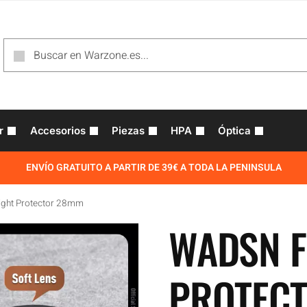
r
Accesorios
Piezas
HPA
Óptica
ENVÍO GRATUITO A PARTIR DE 39€ A TODA LA PENINSULA
ight Protector 28mm
WADSN F
PROTEC