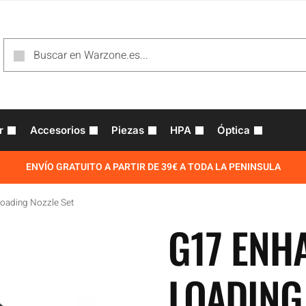
r
Accesorios
Piezas
HPA
Óptica
ENVÍO GRATUITO A PARTIR DE 39€ A TODA LA PENINSULA
oading Nozzle Set
G17 ENH
LOADING