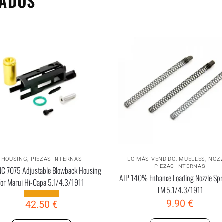
NADOS
HOUSING
,
PIEZAS INTERNAS
LO MÁS VENDIDO
,
MUELLES
,
NOZ
PIEZAS INTERNAS
C 7075 Adjustable Blowback Housing
AIP 140% Enhance Loading Nozzle Spr
for Marui Hi-Capa 5.1/4.3/1911
TM 5.1/4.3/1911
9.90
€
42.50
€