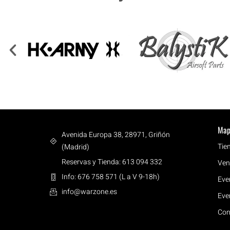
Map
Avenida Europa 38, 28971, Griñón
Tie
(Madrid)
Reservas y Tienda: 613 094 332
Ven
Info: 676 758 571 (L a V 9-18h)
Eve
info@warzone.es
Eve
Con