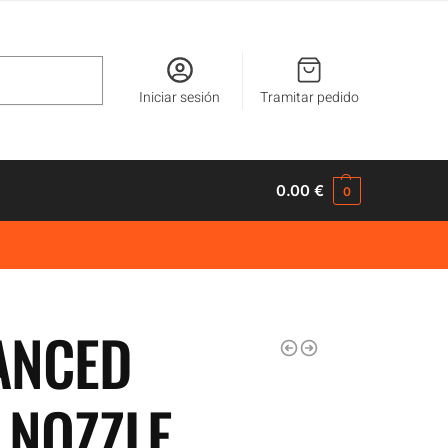
Buscar
Iniciar sesión
Tramitar pedido
0.00
€
0
ANCED
 NOZZLE