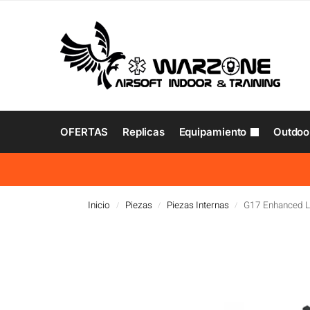
OFERTAS
Replicas
Equipamiento
Outdoo
Inicio
Piezas
Piezas Internas
G17 Enhanced L
/
/
/