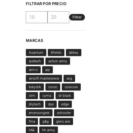
FILTRAR POR PRECIO
Filtrar
MARCAS
4uantum
8fields
abbey
acetech
action army
aim-o
aip
airsoft masterpiece
asg
balystik
corso
cowcow
ctm
cyma
dr black
drytech
dye
edge
emersongear
eshooter
fma
g&g
gens ace
h&k
hk army