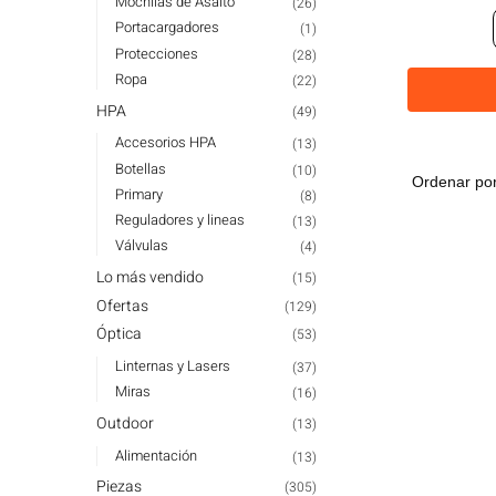
Mochilas de Asalto
(26)
Portacargadores
(1)
Protecciones
(28)
Ropa
(22)
HPA
(49)
Accesorios HPA
(13)
Botellas
(10)
Primary
(8)
Reguladores y lineas
(13)
Válvulas
(4)
Lo más vendido
(15)
Ofertas
(129)
Óptica
(53)
Linternas y Lasers
(37)
Miras
(16)
Outdoor
(13)
Alimentación
(13)
Piezas
(305)