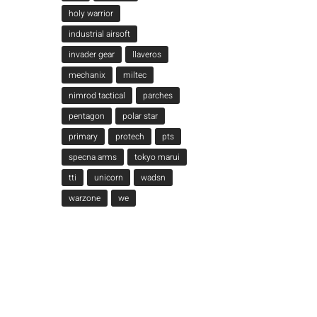
holy warrior
industrial airsoft
invader gear
llaveros
mechanix
miltec
nimrod tactical
parches
pentagon
polar star
primary
protech
pts
specna arms
tokyo marui
tti
unicorn
wadsn
warzone
we