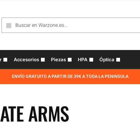
r
Accesorios
Piezas
HPA
Óptica
ENVÍO GRATUITO A PARTIR DE 39€ A TODA LA PENINSULA
RATE ARMS