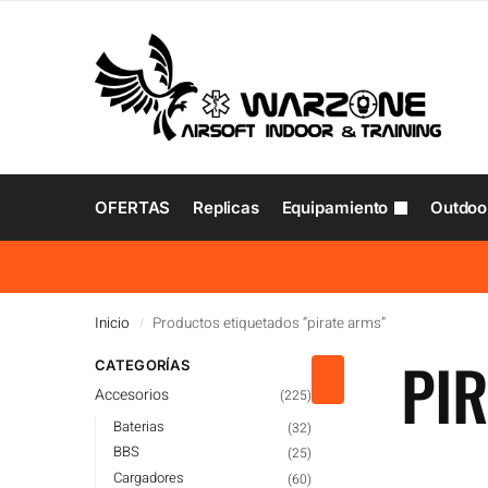
OFERTAS
Replicas
Equipamiento
Outdoo
Inicio
Productos etiquetados “pirate arms”
/
PI
CATEGORÍAS
Accesorios
(225)
Baterias
(32)
BBS
(25)
Cargadores
(60)