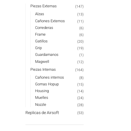
Piezas Externas
(147)
Alzas
(13)
Cañones Externos
(11)
Correderas
(6)
Frame
(6)
Gatillos
(20)
Grip
(19)
Guardamanos
(1)
Magwell
(12)
Piezas Internas
(164)
Cañones internos
(8)
Gomas Hopup
(15)
Housing
(14)
Muelles
(24)
Nozzle
(28)
Replicas de Airsoft
(53)