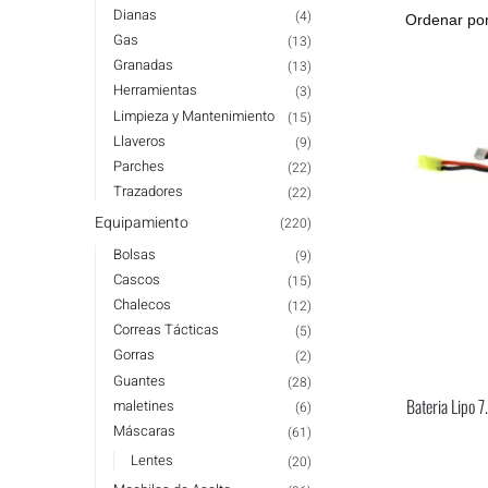
Dianas
(4)
Gas
(13)
Granadas
(13)
Herramientas
(3)
Limpieza y Mantenimiento
(15)
Llaveros
(9)
Parches
(22)
Trazadores
(22)
Equipamiento
(220)
Bolsas
(9)
Cascos
(15)
Chalecos
(12)
Correas Tácticas
(5)
Gorras
(2)
Guantes
(28)
Bateria Lipo
maletines
(6)
Máscaras
(61)
Lentes
(20)